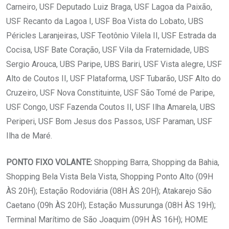
Carneiro, USF Deputado Luiz Braga, USF Lagoa da Paixão,
USF Recanto da Lagoa I, USF Boa Vista do Lobato, UBS
Péricles Laranjeiras, USF Teotônio Vilela II, USF Estrada da
Cocisa, USF Bate Coração, USF Vila da Fraternidade, UBS
Sergio Arouca, UBS Paripe, UBS Bariri, USF Vista alegre, USF
Alto de Coutos II, USF Plataforma, USF Tubarão, USF Alto do
Cruzeiro, USF Nova Constituinte, USF São Tomé de Paripe,
USF Congo, USF Fazenda Coutos II, USF Ilha Amarela, UBS
Periperi, USF Bom Jesus dos Passos, USF Paraman, USF
Ilha de Maré.
PONTO FIXO VOLANTE:
Shopping Barra, Shopping da Bahia,
Shopping Bela Vista Bela Vista, Shopping Ponto Alto (09H
ÀS 20H); Estação Rodoviária (08H ÀS 20H); Atakarejo São
Caetano (09h ÀS 20H); Estação Mussurunga (08H ÀS 19H);
Terminal Marítimo de São Joaquim (09H ÀS 16H); HOME