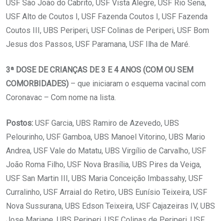
USF São João do Cabrito, USF Vista Alegre, USF Rio Sena,
USF Alto de Coutos I, USF Fazenda Coutos I, USF Fazenda
Coutos III, UBS Periperi, USF Colinas de Periperi, USF Bom
Jesus dos Passos, USF Paramana, USF Ilha de Maré.
3ª DOSE DE CRIANÇAS DE 3 E 4 ANOS (COM OU SEM
COMORBIDADES)
– que iniciaram o esquema vacinal com
Coronavac – Com nome na lista.
Postos:
USF Garcia, UBS Ramiro de Azevedo, UBS
Pelourinho, USF Gamboa, UBS Manoel Vitorino, UBS Mario
Andrea, USF Vale do Matatu, UBS Virgílio de Carvalho, USF
João Roma Filho, USF Nova Brasília, UBS Pires da Veiga,
USF San Martin III, UBS Maria Conceição Imbassahy, USF
Curralinho, USF Arraial do Retiro, UBS Eunísio Teixeira, USF
Nova Sussurana, UBS Edson Teixeira, USF Cajazeiras IV, UBS
Jose Mariane, UBS Periperi, USF Colinas de Periperi, USF