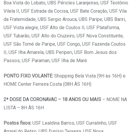
Boa Vista do Lobato, UBS Péricles Laranjeiras, USF Teotônio
Vilela II, USF Estrada da Cocisa, USF Bate Coração, USF Vila
da Fraternidade, UBS Sergio Arouca, UBS Paripe, UBS Bariri,
USF Vista alegre, USF Alto de Coutos II, USF Plataforma,
USF Tubarão, USF Alto do Cruzeiro, USF Nova Constituinte,
USF São Tomé de Paripe, USF Congo, USF Fazenda Coutos
II, USF Ilha Amarela, UBS Periperi, USF Bom Jesus dos
Passos, USF Paraman, USF Ilha de Maré.
PONTO FIXO VOLANTE:
Shopping Bela Vista (9H às 16H) e
HOME Center Ferreira Costa (08H ÀS 16H)
2ª DOSE DA CORONAVAC – 18 ANOS OU MAIS
– NOME NA
LISTA – 8H ÀS 16H
Postos fixos:
USF Lealdina Barros, USF Curralinho, USF
Arraial do Retiro, UBS Eunísio Teixeira, USF Nova