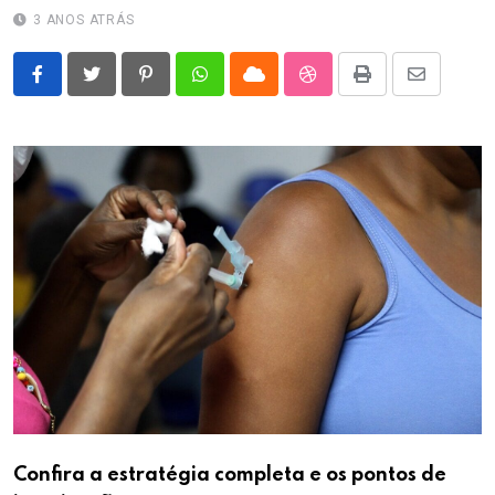
3 ANOS ATRÁS
Pinterest
Whatsapp
Cloud
StumbleUpon
Print
Share
via
Email
Confira a estratégia completa e os pontos de