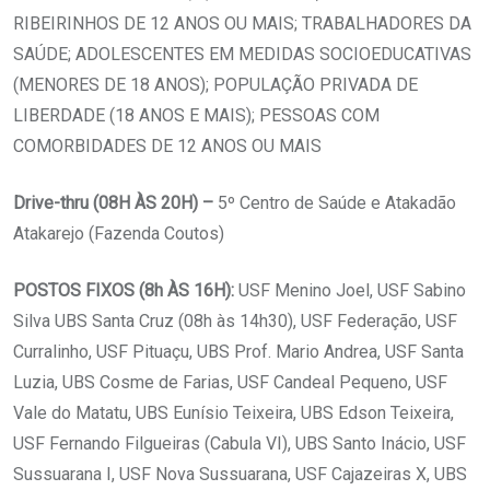
RIBEIRINHOS DE 12 ANOS OU MAIS; TRABALHADORES DA
SAÚDE; ADOLESCENTES EM MEDIDAS SOCIOEDUCATIVAS
(MENORES DE 18 ANOS); POPULAÇÃO PRIVADA DE
LIBERDADE (18 ANOS E MAIS); PESSOAS COM
COMORBIDADES DE 12 ANOS OU MAIS
Drive-thru (08H ÀS 20H) –
5º Centro de Saúde e Atakadão
Atakarejo (Fazenda Coutos)
POSTOS FIXOS (8h ÀS 16H):
USF Menino Joel, USF Sabino
Silva UBS Santa Cruz (08h às 14h30), USF Federação, USF
Curralinho, USF Pituaçu, UBS Prof. Mario Andrea, USF Santa
Luzia, UBS Cosme de Farias, USF Candeal Pequeno, USF
Vale do Matatu, UBS Eunísio Teixeira, UBS Edson Teixeira,
USF Fernando Filgueiras (Cabula VI), UBS Santo Inácio, USF
Sussuarana I, USF Nova Sussuarana, USF Cajazeiras X, UBS