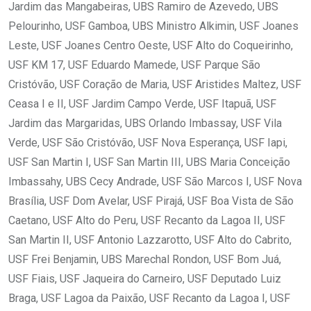
Jardim das Mangabeiras, UBS Ramiro de Azevedo, UBS
Pelourinho, USF Gamboa, UBS Ministro Alkimin, USF Joanes
Leste, USF Joanes Centro Oeste, USF Alto do Coqueirinho,
USF KM 17, USF Eduardo Mamede, USF Parque São
Cristóvão, USF Coração de Maria, USF Aristides Maltez, USF
Ceasa I e II, USF Jardim Campo Verde, USF Itapuã, USF
Jardim das Margaridas, UBS Orlando Imbassay, USF Vila
Verde, USF São Cristóvão, USF Nova Esperança, USF Iapi,
USF San Martin I, USF San Martin III, UBS Maria Conceição
Imbassahy, UBS Cecy Andrade, USF São Marcos I, USF Nova
Brasília, USF Dom Avelar, USF Pirajá, USF Boa Vista de São
Caetano, USF Alto do Peru, USF Recanto da Lagoa II, USF
San Martin II, USF Antonio Lazzarotto, USF Alto do Cabrito,
USF Frei Benjamin, UBS Marechal Rondon, USF Bom Juá,
USF Fiais, USF Jaqueira do Carneiro, USF Deputado Luiz
Braga, USF Lagoa da Paixão, USF Recanto da Lagoa I, USF