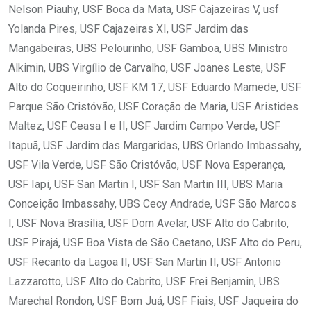
Nelson Piauhy, USF Boca da Mata, USF Cajazeiras V, usf
Yolanda Pires, USF Cajazeiras XI, USF Jardim das
Mangabeiras, UBS Pelourinho, USF Gamboa, UBS Ministro
Alkimin, UBS Virgílio de Carvalho, USF Joanes Leste, USF
Alto do Coqueirinho, USF KM 17, USF Eduardo Mamede, USF
Parque São Cristóvão, USF Coração de Maria, USF Aristides
Maltez, USF Ceasa I e II, USF Jardim Campo Verde, USF
Itapuã, USF Jardim das Margaridas, UBS Orlando Imbassahy,
USF Vila Verde, USF São Cristóvão, USF Nova Esperança,
USF Iapi, USF San Martin I, USF San Martin III, UBS Maria
Conceição Imbassahy, UBS Cecy Andrade, USF São Marcos
I, USF Nova Brasília, USF Dom Avelar, USF Alto do Cabrito,
USF Pirajá, USF Boa Vista de São Caetano, USF Alto do Peru,
USF Recanto da Lagoa II, USF San Martin II, USF Antonio
Lazzarotto, USF Alto do Cabrito, USF Frei Benjamin, UBS
Marechal Rondon, USF Bom Juá, USF Fiais, USF Jaqueira do