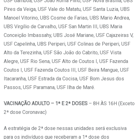
USF Gamboa, USF João Roma Filho, USF Nova Brasília, UBS
Pires da Veiga, USF Vale do Matatu, USF Santa Luzia, UBS
Manoel Vitorino, UBS Cosme de Farias, UBS Mario Andrea,
UBS Virgílio de Carvalho, USF San Martin III, UBS Maria
Conceição Imbassahy, UBS José Mariane, USF Cajazeiras V,
USF Capelinha, UBS Periperi, USF Colinas de Periperi, USF
Alto da Terezinha, USF São João do Cabrito, USF Vista
Alegre, USF Rio Sena, USF Alto de Coutos I, USF Fazenda
Coutos I, USF Fazenda Coutos III, USF Beira Mangue, USF
Itacaranha, USF Estrada da Cocisa, USF Bom Jesus dos
Passos, USF Paramana, USF Ilha de Maré.
VACINAÇÃO ADULTO – 1ª E 2ª DOSES
– 8H ÀS 16H (Exceto
2ª dose Coronavac)
A estratégia de 2ª dose nessas unidades será exclusiva
para os indivíduos que receberam a 1ª dose dos