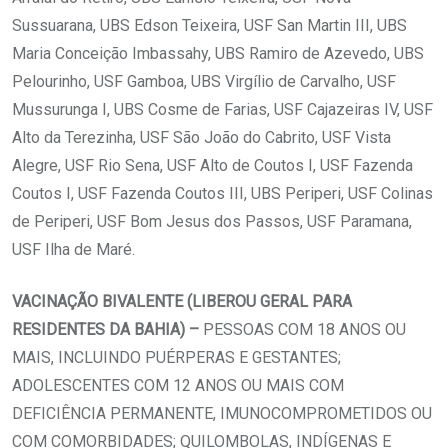
Sussuarana, UBS Edson Teixeira, USF San Martin III, UBS
Maria Conceição Imbassahy, UBS Ramiro de Azevedo, UBS
Pelourinho, USF Gamboa, UBS Virgílio de Carvalho, USF
Mussurunga I, UBS Cosme de Farias, USF Cajazeiras IV, USF
Alto da Terezinha, USF São João do Cabrito, USF Vista
Alegre, USF Rio Sena, USF Alto de Coutos I, USF Fazenda
Coutos I, USF Fazenda Coutos III, UBS Periperi, USF Colinas
de Periperi, USF Bom Jesus dos Passos, USF Paramana,
USF Ilha de Maré.
VACINAÇÃO BIVALENTE (LIBEROU GERAL PARA
RESIDENTES DA BAHIA) –
PESSOAS COM 18 ANOS OU
MAIS, INCLUINDO PUÉRPERAS E GESTANTES;
ADOLESCENTES COM 12 ANOS OU MAIS COM
DEFICIÊNCIA PERMANENTE, IMUNOCOMPROMETIDOS OU
COM COMORBIDADES; QUILOMBOLAS, INDÍGENAS E