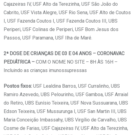
Cajazeiras IV, USF Alto da Terezinha, USF São João do
Cabrito, USF Vista Alegre, USF Rio Sena, USF Alto de Coutos
I, USF Fazenda Coutos I, USF Fazenda Coutos III, UBS
Periperi, USF Colinas de Periperi, USF Bom Jesus dos
Passos, USF Paramana, USF Ilha de Maré.
2ª DOSE DE CRIANÇAS DE 03 E 04 ANOS – CORONAVAC
PEDIÁTRICA –
COM O NOME NO SITE – 8H ÀS 16H –
Incluindo as crianças imunossupressas
Postos fixos:
USF Lealdina Barros, USF Curralinho, UBS
Ramiro Azevedo, UBS Pelourinho, USF Gamboa, USF Arraial
do Retiro, UBS Eunísio Teixeira, USF Nova Sussuarana, UBS
Edson Teixeira, USF Mussurunga I, USF San Martin III, UBS
Maria Conceição Imbassahy, UBS Virgílio de Carvalho, UBS
Cosme de Farias, USF Cajazeiras IV, USF Alto da Terezinha,