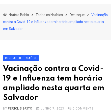
content
Bahia
Notícia Bahia
Todas as Notícias
Destaque
Vacinação
Educação
contra a Covid-19 e Influenza tem horário ampliado nesta quarta
Política
em Salvador
Economia
Cultura
Esporte
DESTAQUE
SAÚDE
Outros Assuntos
Vacinação contra a Covid-
19 e Influenza tem horário
ampliado nesta quarta em
Salvador
BY
PERICLIS BRITO
JUNHO 7, 2023
0
COMMENTS