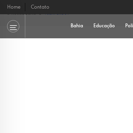
Home
Contato
Notícia Bahia
Team Grid 01
Bahia
Educação
Pol