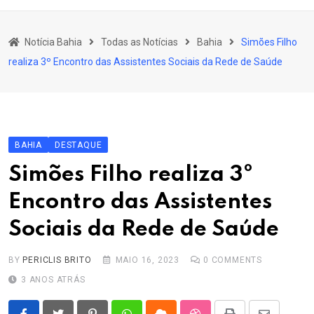
content
Bahia
Notícia Bahia
Todas as Notícias
Bahia
Simões Filho
Educação
realiza 3º Encontro das Assistentes Sociais da Rede de Saúde
Política
Economia
Cultura
BAHIA
DESTAQUE
Esporte
Simões Filho realiza 3º
Outros Assuntos
Encontro das Assistentes
Sociais da Rede de Saúde
BY
PERICLIS BRITO
MAIO 16, 2023
0
COMMENTS
3 ANOS ATRÁS