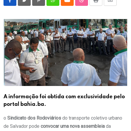
Pinterest
Whatsapp
Cloud
StumbleUpon
Print
Share
via
Email
A informação foi obtida com exclusividade pelo
portal bahia.ba.
o
Sindicato dos Rodoviários
do transporte coletivo urbano
de Salvador pode
convocar uma nova assembleia
da