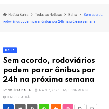
content
Bahia
Notícia Bahia
Todas as Notícias
Bahia
Sem acordo,
Educação
rodoviários podem parar ônibus por 24h na próxima semana
Política
Economia
Cultura
BAHIA
Esporte
Sem acordo, rodoviários
Outros Assuntos
podem parar ônibus por
24h na próxima semana
BY
NOTÍCIA BAHIA
MAIO 7, 2026
0
COMMENTS
3 MESES ATRÁS