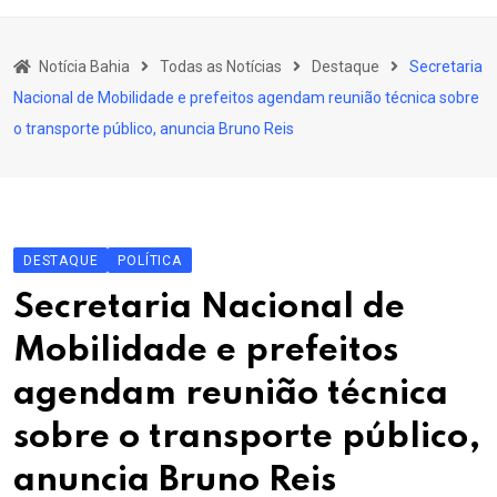
content
Bahia
Notícia Bahia
Todas as Notícias
Destaque
Secretaria
Educação
Nacional de Mobilidade e prefeitos agendam reunião técnica sobre
Política
o transporte público, anuncia Bruno Reis
Economia
Cultura
Esporte
DESTAQUE
POLÍTICA
Outros Assuntos
Secretaria Nacional de
Mobilidade e prefeitos
agendam reunião técnica
sobre o transporte público,
anuncia Bruno Reis