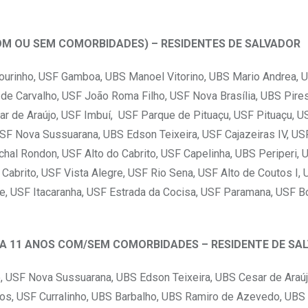
S COM OU SEM COMORBIDADES) – RESIDENTES DE SALVADOR
ourinho, USF Gamboa, UBS Manoel Vitorino, UBS Mario Andrea,
o de Carvalho, USF João Roma Filho, USF Nova Brasília, UBS Pire
r de Araújo, USF Imbuí, USF Parque de Pituaçu, USF Pituaçu, U
 USF Nova Sussuarana, UBS Edson Teixeira, USF Cajazeiras IV, U
hal Rondon, USF Alto do Cabrito, USF Capelinha, UBS Periperi, 
 Cabrito, USF Vista Alegre, USF Rio Sena, USF Alto de Coutos I,
ue, USF Itacaranha, USF Estrada da Cocisa, USF Paramana, USF 
5 A 11 ANOS COM/SEM COMORBIDADES – RESIDENTE DE SA
o, USF Nova Sussuarana, UBS Edson Teixeira, UBS Cesar de Araú
ros, USF Curralinho, UBS Barbalho, UBS Ramiro de Azevedo, UBS