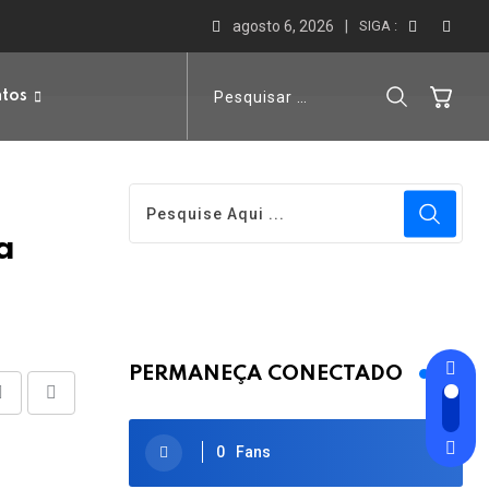
agosto 6, 2026
SIGA :
ntos
a
PERMANEÇA CONECTADO
Share
Print
via
0
Fans
Email