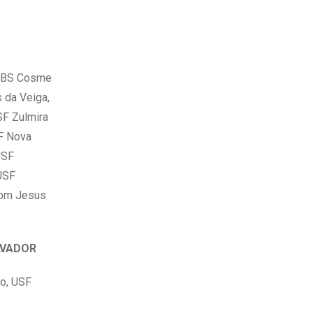
 UBS Cosme
s da Veiga,
SF Zulmira
SF Nova
USF
 USF
Bom Jesus
LVADOR
jo, USF