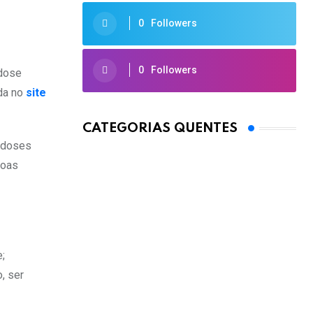
0
Followers
0
Followers
 dose
ida no
site
CATEGORIAS QUENTES
ª doses
soas
;
, ser