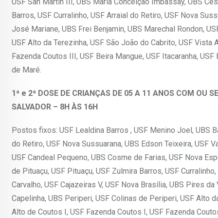
USF San Martin III, UBS Maria Conceição Imbassay, UBS Césa
Barros, USF Curralinho, USF Arraial do Retiro, USF Nova Su
José Mariane, UBS Frei Benjamin, UBS Marechal Rondon, USF A
USF Alto da Terezinha, USF São João do Cabrito, USF Vista 
Fazenda Coutos III, USF Beira Mangue, USF Itacaranha, US
de Maré.
1ª e 2ª DOSE DE CRIANÇAS DE 05 A 11 ANOS COM OU 
SALVADOR – 8H ÀS 16H
Postos fixos: USF Lealdina Barros , USF Menino Joel, UBS 
do Retiro, USF Nova Sussuarana, UBS Edson Teixeira, USF Va
USF Candeal Pequeno, UBS Cosme de Farias, USF Nova Espe
de Pituaçu, USF Pituaçu, USF Zulmira Barros, USF Curralinho
Carvalho, USF Cajazeiras V, USF Nova Brasília, UBS Pires da
Capelinha, UBS Periperi, USF Colinas de Periperi, USF Alto 
Alto de Coutos I, USF Fazenda Coutos I, USF Fazenda Coutos