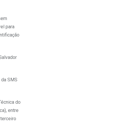
 sem
el para
ntificação
Salvador
e da SMS
Técnica do
a), entre
terceiro