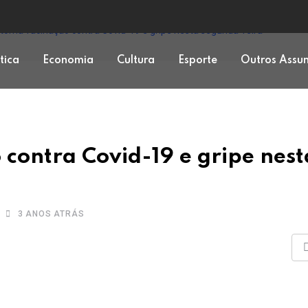
etoma vacinação contra Covid-19 e gripe nesta segunda-feira
ítica
Economia
Cultura
Esporte
Outros Assu
contra Covid-19 e gripe nest
3 ANOS ATRÁS