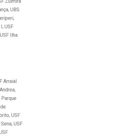
SF Zulmira
ança, UBS
riperi,
 I, USF
USF Ilha
 Arraial
 Andrea,
F Parque
 de
brito, USF
o Sena, USF
 USF