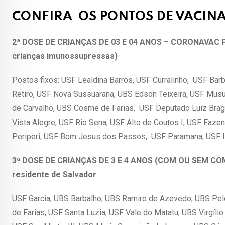
CONFIRA OS PONTOS DE VACIN
2ª DOSE DE CRIANÇAS DE 03 E 04 ANOS – CORONAVAC PE
crianças imunossupressas)
Postos fixos: USF Lealdina Barros, USF Curralinho, USF Ba
Retiro, USF Nova Sussuarana, UBS Edson Teixeira, USF Musur
de Carvalho, UBS Cosme de Farias, USF Deputado Luiz Braga,
Vista Alegre, USF Rio Sena, USF Alto de Coutos I, USF Fazen
Periperi, USF Bom Jesus dos Passos, USF Paramana, USF I
3ª DOSE DE CRIANÇAS DE 3 E 4 ANOS (COM OU SEM COM
residente de Salvador
USF Garcia, UBS Barbalho, UBS Ramiro de Azevedo, UBS Pel
de Farias, USF Santa Luzia, USF Vale do Matatu, UBS Virgíli