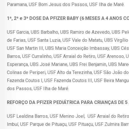
Paramana, USF Bom Jesus dos Passos, USF Ilha de Maré.
1ª, 2ª e 3ª DOSE DA PFIZER BABY (6 MESES A 4 ANO
USF Garcia, UBS Barbalho, UBS Ramiro de Azevedo, UBS Pel
de Farias, USF Santa Luzia, USF Vale do Matatu, UBS Virgíli
USF San Martin III, UBS Maria Conceição Imbassay, UBS Césa
Barros, USF Curralinho, USF Arraial do Retiro, USF Arenoso,
Esperança, UBS José Mariane, UBS Frei Benjamin, UBS Marec
Colinas de Periperi, USF Alto da Terezinha, USF São João do
Fazenda Coutos I, USF Fazenda Coutos III, USF Beira Mang
dos Passos, USF Ilha de Maré.
REFORÇO DA PFIZER PEDIÁTRICA PARA CRIANÇAS DE 
USF Lealdina Barros, USF Menino Joel, USF Arraial do Retir
Imbuí, USF Parque de Pituaçu, USF Pituaçu, USF Zulmira Bar