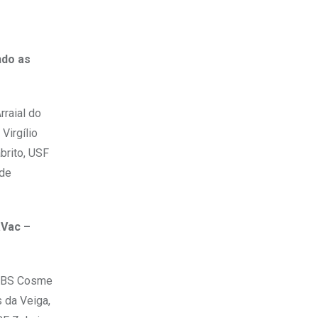
ndo as
raial do
Virgílio
brito, USF
 de
aVac –
 UBS Cosme
s da Veiga,