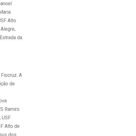
Manoel
Maria
USF Alto
 Alegre,
 Estrada da
Fiocruz. A
ição de
Nova
BS Ramiro
, USF
SF Alto de
esus dos