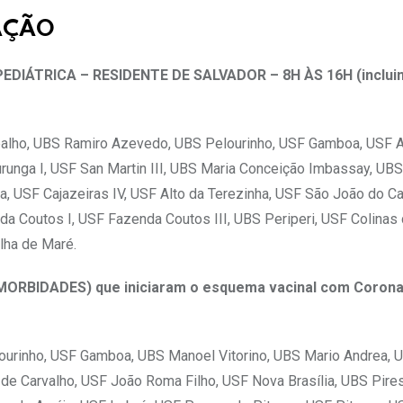
AÇÃO
DIÁTRICA – RESIDENTE DE SALVADOR – 8H ÀS 16H (inclui
rbalho, UBS Ramiro Azevedo, UBS Pelourinho, USF Gamboa, USF Ar
unga I, USF San Martin III, UBS Maria Conceição Imbassay, UBS 
 USF Cajazeiras IV, USF Alto da Terezinha, USF São João do Ca
da Coutos I, USF Fazenda Coutos III, UBS Periperi, USF Colinas
lha de Maré.
ORBIDADES) que iniciaram o esquema vacinal com Coron
ourinho, USF Gamboa, UBS Manoel Vitorino, UBS Mario Andrea,
o de Carvalho, USF João Roma Filho, USF Nova Brasília, UBS Pire