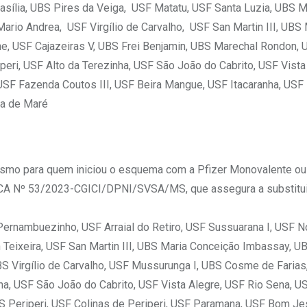
sília, UBS Pires da Veiga, USF Matatu, USF Santa Luzia, UBS 
rio Andrea, USF Virgílio de Carvalho, USF San Martin III, UBS 
, USF Cajazeiras V, UBS Frei Benjamin, UBS Marechal Rondon, 
peri, USF Alto da Terezinha, USF São João do Cabrito, USF Vista
USF Fazenda Coutos III, USF Beira Mangue, USF Itacaranha, USF
ha de Maré
mesmo para quem iniciou o esquema com a Pfizer Monovalente ou 
NICA Nº 53/2023-CGICI/DPNI/SVSA/MS, que assegura a substitu
Pernambuezinho, USF Arraial do Retiro, USF Sussuarana I, USF 
Teixeira, USF San Martin III, UBS Maria Conceição Imbassay, U
 Virgílio de Carvalho, USF Mussurunga I, UBS Cosme de Farias
ha, USF São João do Cabrito, USF Vista Alegre, USF Rio Sena, U
BS Periperi, USF Colinas de Periperi, USF Paramana, USF Bom J