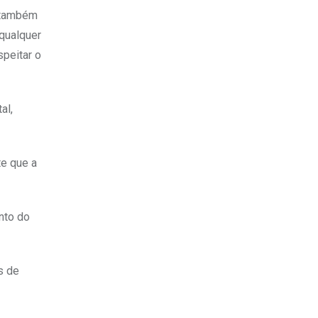
 também
 qualquer
speitar o
al,
te que a
nto do
s de