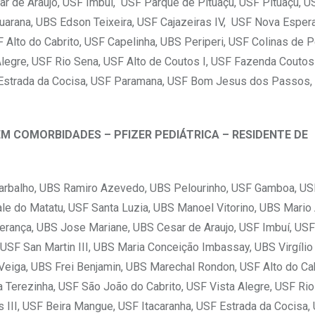
r de Araújo, USF Imbuí, USF Parque de Pituaçu, USF Pituaçu, U
ssuarana, UBS Edson Teixeira, USF Cajazeiras IV, USF Nova Esper
lto do Cabrito, USF Capelinha, UBS Periperi, USF Colinas de Pe
Alegre, USF Rio Sena, USF Alto de Coutos I, USF Fazenda Coutos
F Estrada da Cocisa, USF Paramana, USF Bom Jesus dos Passos, 
SEM COMORBIDADES – PFIZER PEDIÁTRICA – RESIDENTE DE
Barbalho, UBS Ramiro Azevedo, UBS Pelourinho, USF Gamboa, USF
le do Matatu, USF Santa Luzia, UBS Manoel Vitorino, UBS Mario
rança, UBS Jose Mariane, UBS Cesar de Araujo, USF Imbuí, US
, USF San Martin III, UBS Maria Conceição Imbassay, UBS Virgílio
 Veiga, UBS Frei Benjamin, UBS Marechal Rondon, USF Alto do Ca
da Terezinha, USF São João do Cabrito, USF Vista Alegre, USF Ri
 III, USF Beira Mangue, USF Itacaranha, USF Estrada da Cocisa,