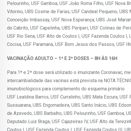
Pelourinho, USF Gamboa, USF João Roma Filho, USF Nova Bra
Vitorino, UBS Cosme de Farias, USF Candeal Pequeno, UBS Ma
Conceição Imbassay, USF Nova Esperança, UBS José Mariane
do Cabrito, USF Capelinha, UBS Periperi, USF Colinas de Peri
USF Rio Sena, USF Alto de Coutos I, USF Fazenda Coutos I, 
Cocisa, USF Paramana, USF Bom Jesus dos Passos, USF Il
VACINAÇÃO ADULTO – 1ª E 2ª DOSES – 8H ÀS 16H
Para 1ª e 2ª dose será utilizado o imunizante Coronavac, 
intercambialidade das vacinas está prevista na NOTA TÉC
imunobiológicos para complemento do esquema primário
USF Lealdina Barros, USF Curralinho, UBS Mata Escura, USF 
Sussuarana, UBS Engomadeira, UBS Santo Inácio, UBS Edson 
de Azevedo, UBS Barbalho, UBS Pelourinho, USF Gamboa, UBS
Deputado Luiz Braga, USF Cajazeiras IV, USF Alto da Terezin
Coutos I, USF Fazenda Coutos I, USF Fazenda Coutos III, U