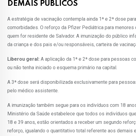
DEMAIS PÚBLICOS
A estratégia de vacinação contempla ainda 1ª e 2ª dose pa
comorbidades. O reforço da Pfizer Pediátrica para menore
quem for residente de Salvador. A imunização do público inf
da criança e dos pais e/ou responsáveis, carteira de vacina
Liberou geral:
A aplicação da 1ª e 2ª dose para pessoas co
ou não tenha iniciado o esquema primário na capital.
A 3ª dose será disponibilizada exclusivamente para pesso
pelo médico assistente.
A imunização também segue para os indivíduos com 18 anos
Ministério da Saúde estabelece que todos os indivíduos qu
18 e 39 anos, estão orientados a receber um segundo reforço
reforço, igualando o quantitativo total referente aos demais