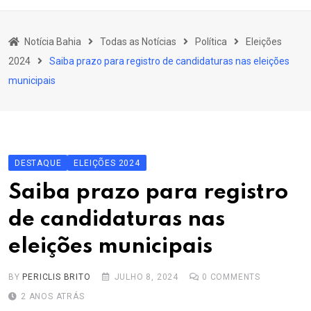
content
Bahia
Notícia Bahia
Todas as Notícias
Política
Eleições
Educação
2024
Saiba prazo para registro de candidaturas nas eleições
Política
municipais
Economia
Cultura
Esporte
DESTAQUE
ELEIÇÕES 2024
Outros Assuntos
Saiba prazo para registro
de candidaturas nas
eleições municipais
BY
PERICLIS BRITO
JULHO 8, 2024
0
COMMENTS
2 ANOS ATRÁS