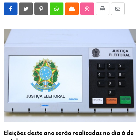
Pinterest
Whatsapp
Cloud
StumbleUpon
Print
Share
via
Email
Eleições deste ano serão realizadas no dia 6 de