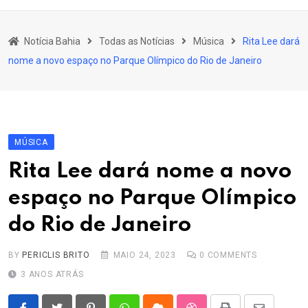
content
Bahia
Notícia Bahia
Todas as Notícias
Música
Rita Lee dará
Educação
nome a novo espaço no Parque Olímpico do Rio de Janeiro
Política
Economia
Cultura
MÚSICA
Esporte
Rita Lee dará nome a novo
Outros Assuntos
espaço no Parque Olímpico
do Rio de Janeiro
BY
PERICLIS BRITO
MAIO 24, 2023
0
COMMENTS
3 ANOS ATRÁS