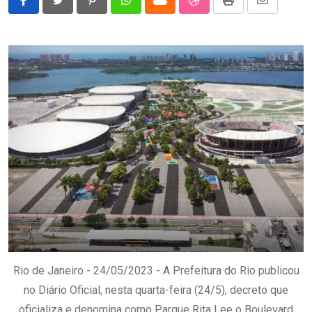
Pinterest
Whatsapp
Cloud
StumbleUpon
Print
Share
via
Email
Rio de Janeiro - 24/05/2023 - A Prefeitura do Rio publicou
no Diário Oficial, nesta quarta-feira (24/5), decreto que
oficializa e denomina como Parque Rita Lee o Boulevard