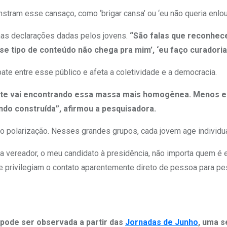
ram esse cansaço, como ‘brigar cansa’ ou ‘eu não queria enlouqu
as declarações dadas pelos jovens.
“São falas que reconhece
se tipo de conteúdo não chega pra mim’, ‘eu faço curadori
ate entre esse público e afeta a coletividade e a democracia.
 gente vai encontrando essa massa mais homogênea. Menos
endo construída”, afirmou a pesquisadora.
olarização. Nesses grandes grupos, cada jovem age individual
 vereador, o meu candidato à presidência, não importa quem é e
e privilegiam o contato aparentemente direto de pessoa para pes
pode ser observada a partir das
Jornadas de Junho
, uma s