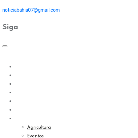
noticiabahia07@gmail.com
Siga
Bahia
Educação
Política
Economia
Cultura
Esporte
Outros Assuntos
Agricultura
Eventos