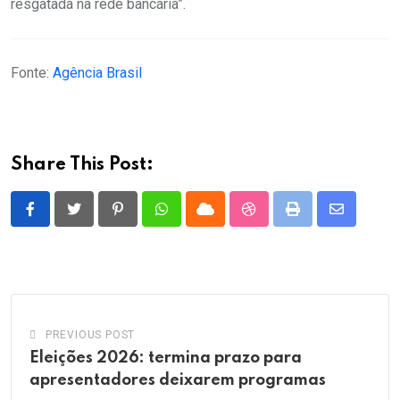
resgatada na rede bancária”.
Fonte:
Agência Brasil
Share This Post:
Pinterest
Whatsapp
Cloud
StumbleUpon
Print
Share
via
Email
PREVIOUS POST
Eleições 2026: termina prazo para
apresentadores deixarem programas