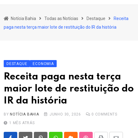
content
Bahia
Notícia Bahia
Todas as Notícias
Destaque
Receita
Educação
paga nesta terça maior lote de restituição do IR da história
Política
Economia
Cultura
DESTAQUE
ECONOMIA
Esporte
Receita paga nesta terça
Outros Assuntos
maior lote de restituição do
IR da história
BY
NOTÍCIA BAHIA
JUNHO 30, 2026
0
COMMENTS
1 MÊS ATRÁS