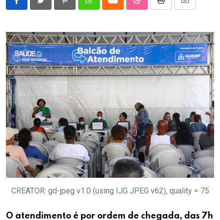
Pinterest
Whatsapp
Cloud
StumbleUpon
Print
Share
via
Email
CREATOR: gd-jpeg v1.0 (using IJG JPEG v62), quality = 75
O atendimento é por ordem de chegada, das 7h