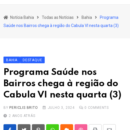
content
Bahia
Notícia Bahia
Todas as Notícias
Bahia
Programa
Educação
Saúde nos Bairros chega à região do Cabula VI nesta quarta (3)
Política
Economia
Cultura
BAHIA
DESTAQUE
Esporte
Programa Saúde nos
Outros Assuntos
Bairros chega à região do
Cabula VI nesta quarta (3)
BY
PERICLIS BRITO
JULHO 3, 2024
0
COMMENTS
2 ANOS ATRÁS