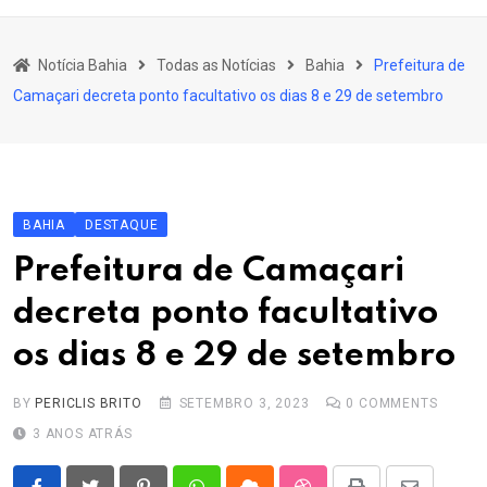
content
Bahia
Notícia Bahia
Todas as Notícias
Bahia
Prefeitura de
Educação
Camaçari decreta ponto facultativo os dias 8 e 29 de setembro
Política
Economia
Cultura
BAHIA
DESTAQUE
Esporte
Prefeitura de Camaçari
Outros Assuntos
decreta ponto facultativo
os dias 8 e 29 de setembro
BY
PERICLIS BRITO
SETEMBRO 3, 2023
0
COMMENTS
3 ANOS ATRÁS