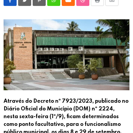
Pinterest
Whatsapp
Cloud
StumbleUpon
Print
Share
via
Email
Através do Decreto nº 7923/2023, publicado no
Diário Oficial do Município (DOM) nº 2224,
nesta sexta-feira (1º/9), ficam determinados
como ponto facultativo, para o funcionalismo
público municipal, os dias 8 e 29 de setembro,