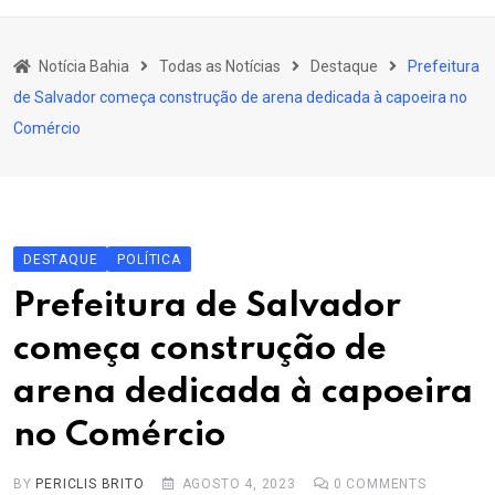
content
Bahia
Notícia Bahia
Todas as Notícias
Destaque
Prefeitura
Educação
de Salvador começa construção de arena dedicada à capoeira no
Política
Comércio
Economia
Cultura
Esporte
DESTAQUE
POLÍTICA
Outros Assuntos
Prefeitura de Salvador
começa construção de
arena dedicada à capoeira
no Comércio
BY
PERICLIS BRITO
AGOSTO 4, 2023
0
COMMENTS