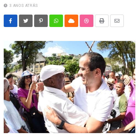
3 ANOS ATRÁS
Pinterest
Whatsapp
Cloud
StumbleUpon
Print
Share
via
Email