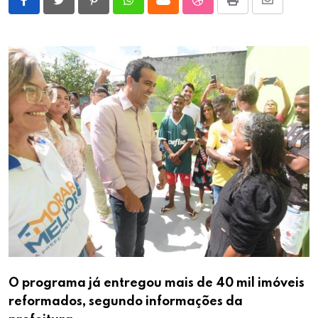
Pinterest
Whatsapp
Cloud
StumbleUpon
Print
Share
via
Email
O programa já entregou mais de 40 mil imóveis
reformados, segundo informações da