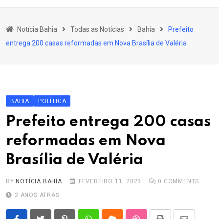
content
Bahia
Notícia Bahia
Todas as Notícias
Bahia
Prefeito
Educação
entrega 200 casas reformadas em Nova Brasília de Valéria
Política
Economia
Cultura
BAHIA
POLÍTICA
Esporte
Prefeito entrega 200 casas
Outros Assuntos
reformadas em Nova
Brasília de Valéria
BY
NOTÍCIA BAHIA
FEVEREIRO 11, 2023
0
COMMENTS
3 ANOS ATRÁS