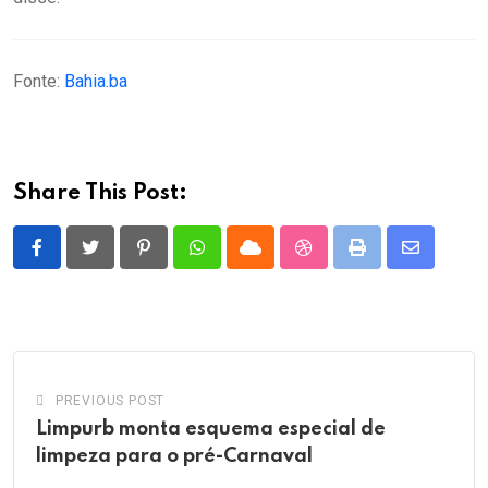
Fonte:
Bahia.ba
Share This Post:
Pinterest
Whatsapp
Cloud
StumbleUpon
Print
Share
via
Email
PREVIOUS POST
Limpurb monta esquema especial de
limpeza para o pré-Carnaval