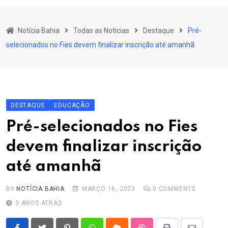
content
Bahia
Notícia Bahia
Todas as Notícias
Destaque
Pré-
Educação
selecionados no Fies devem finalizar inscrição até amanhã
Política
Economia
Cultura
DESTAQUE
EDUCAÇÃO
Esporte
Pré-selecionados no Fies
Outros Assuntos
devem finalizar inscrição
até amanhã
BY
NOTÍCIA BAHIA
MARÇO 16, 2023
0
COMMENTS
3 ANOS ATRÁS