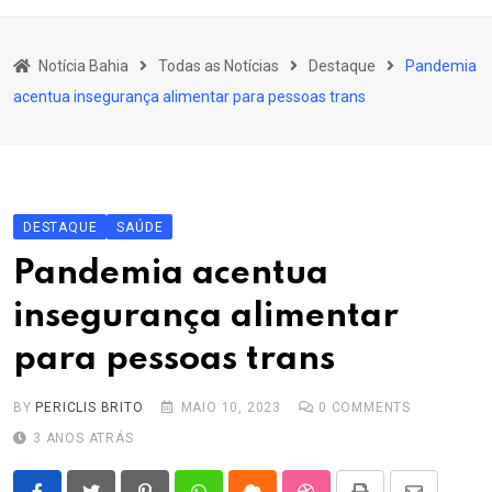
content
Bahia
Notícia Bahia
Todas as Notícias
Destaque
Pandemia
Educação
acentua insegurança alimentar para pessoas trans
Política
Economia
Cultura
DESTAQUE
SAÚDE
Esporte
Pandemia acentua
Outros Assuntos
insegurança alimentar
para pessoas trans
BY
PERICLIS BRITO
MAIO 10, 2023
0
COMMENTS
3 ANOS ATRÁS