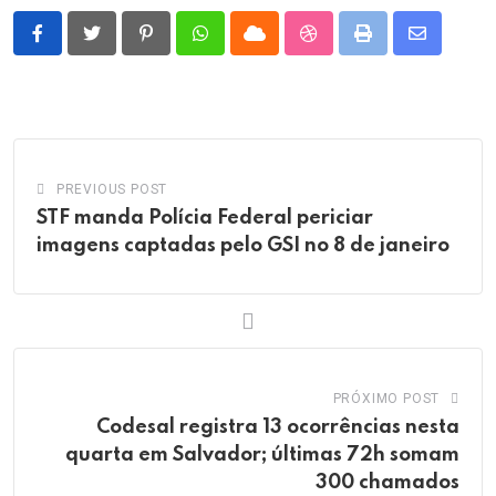
Pinterest
Whatsapp
Cloud
StumbleUpon
Print
Share
via
Email
PREVIOUS POST
STF manda Polícia Federal periciar
imagens captadas pelo GSI no 8 de janeiro
PRÓXIMO POST
Codesal registra 13 ocorrências nesta
quarta em Salvador; últimas 72h somam
300 chamados