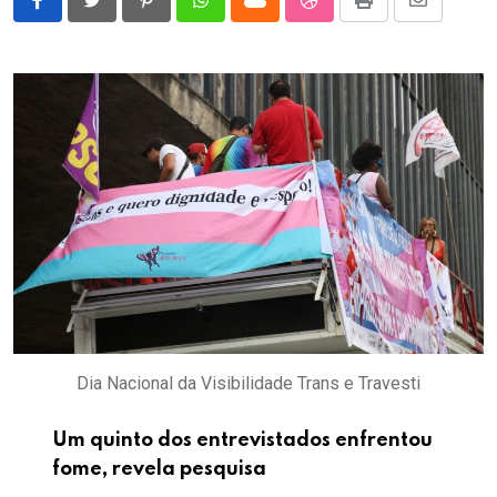
Pinterest
Whatsapp
Cloud
StumbleUpon
Print
Share
via
Email
Dia Nacional da Visibilidade Trans e Travesti
Um quinto dos entrevistados enfrentou
fome, revela pesquisa