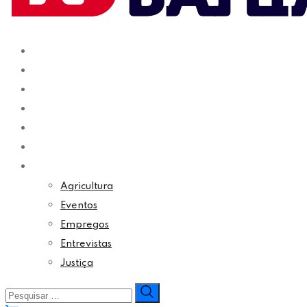
Bahia
Educação
Política
Economia
Cultura
Esporte
Outros Assuntos
Agricultura
Eventos
Empregos
Entrevistas
Justiça