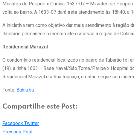
Mirantes de Periperi x Ondina, 1637-07 – Mirantes de Periper
volta ao bairro. A 1633-07 dará este atendimento às 18h40; a
A iniciativa tem como objetivo dar mais atendimento à região du
itinerário permanece o mesmo até o acesso à região de Colinas d
Residencial Marazul
O condomínio residencial localizado no bairro de Tubarão foi 
(19), a linha 1603 – Base Naval/São Tomé/Paripe x Hospital d
Residencial Marazul e a Rua Iriguaçu, e então segue seu itinerár
Fonte:
Bahia.ba
Compartilhe este Post:
Pinterest
Whatsapp
Cloud
StumbleUpon
Print
Share
Facebook
Twitter
via
Previous Post