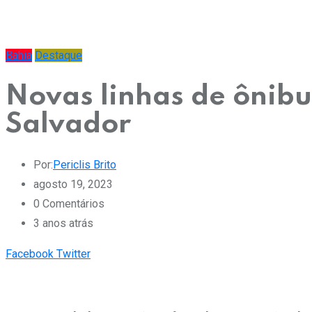
Bahia
Destaque
Novas linhas de ônibu
Salvador
Por:
Periclis Brito
agosto 19, 2023
0
Comentários
3 anos atrás
Pinterest
Whatsapp
Cloud
StumbleUpon
Print
Share
Facebook
Twitter
via
Email