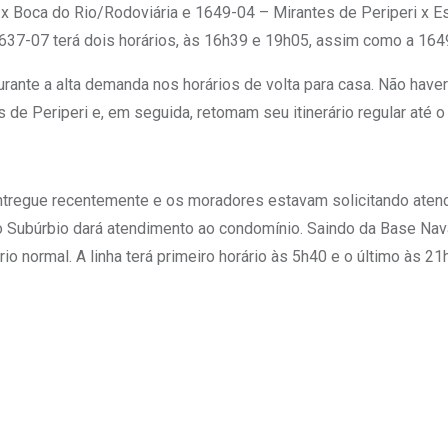
i x Boca do Rio/Rodoviária e 1649-04 – Mirantes de Periperi x 
 1637-07 terá dois horários, às 16h39 e 19h05, assim como a 164
rante a alta demanda nos horários de volta para casa. Não haverá 
e Periperi e, em seguida, retomam seu itinerário regular até o f
entregue recentemente e os moradores estavam solicitando atend
o Subúrbio dará atendimento ao condomínio. Saindo da Base Nava
io normal. A linha terá primeiro horário às 5h40 e o último às 21h