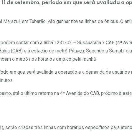
ia 11 de setembro, período em que será avaliada a 
l Marazul, em Tubarão, vão ganhar novas linhas de ônibus. O anú
á podem contar com a linha 1231-02 – Sussuarana x CAB (4ª Avenida
Bahia (CAB) e à estação de metrô Pituaçu. Segundo a Semob, ela
ambém o metrô nos horários de pico pela manhã.
ríodo em que será avaliada a operação e a demanda de usuários n
inutos.
bairro, até o último retorno na 4ª Avenida do CAB, próximo à est
1), serão criadas três linhas com horários específicos para atend