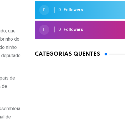
0
Followers
0
Followers
ido, que
obrinho do
do ninho
CATEGORIAS QUENTES
m deputado
ipais de
a de
Assembleia
nal de