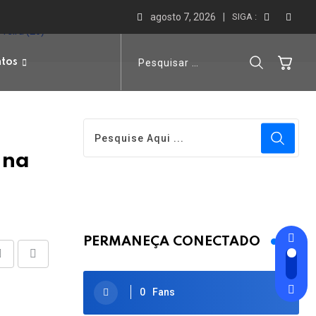
agosto 7, 2026
SIGA :
feira (26)
ntos
 na
PERMANEÇA CONECTADO
Share
Print
via
0
Fans
Email