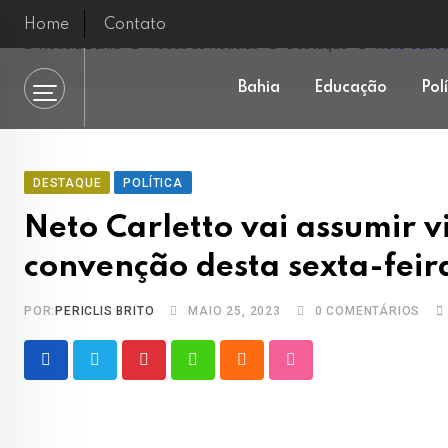
Skip
Home
Contato
to
Notícia Bahia
Todas as Notícias
Destaque
Neto Carlet
content
Bahia
Educação
Pol
DESTAQUE
POLÍTICA
Neto Carletto vai assumir 
convenção desta sexta-feir
POR:
PERICLIS BRITO
MAIO 25, 2023
0
COMENTÁRIOS
Pinterest
Whatsapp
Cloud
StumbleUpon