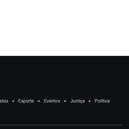
,
BAHIA
DESTAQUE
Salvador terá semana de sol e possibilida
JULHO 27, 2026
stas
Esporte
Eventos
Justiça
Política