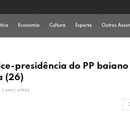
to vai assumir vice-presidência do PP baiano na convenção desta sexta-
ítica
Economia
Cultura
Esporte
Outros Assu
vice-presidência do PP baiano
a (26)
3 ANOS ATRÁS