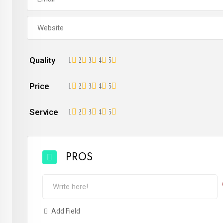
Quality
1
2
3
4
5
Price
1
2
3
4
5
Service
1
2
3
4
5
PROS
Add Field