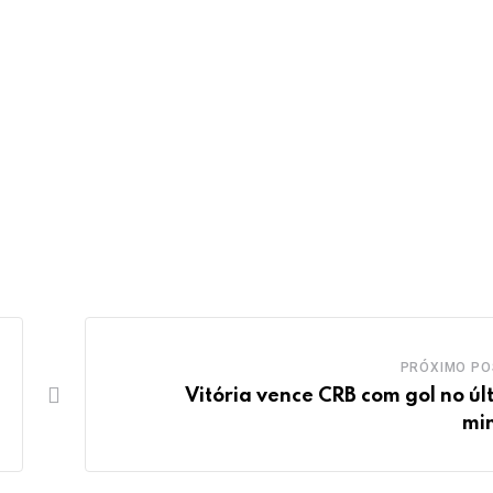
PRÓXIMO PO
Vitória vence CRB com gol no úl
mi