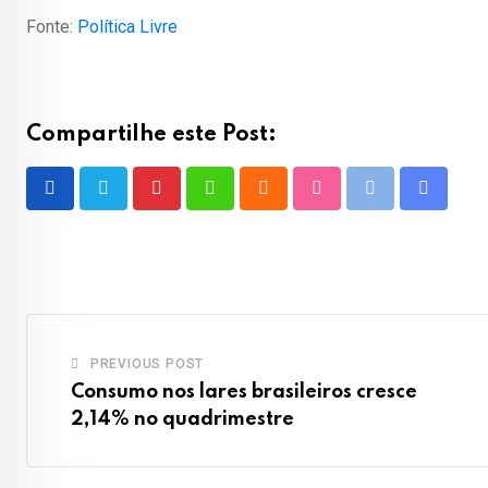
Fonte:
Política Livre
Compartilhe este Post:
Pinterest
Whatsapp
Cloud
StumbleUpon
Print
Share
via
Email
PREVIOUS POST
Consumo nos lares brasileiros cresce
2,14% no quadrimestre