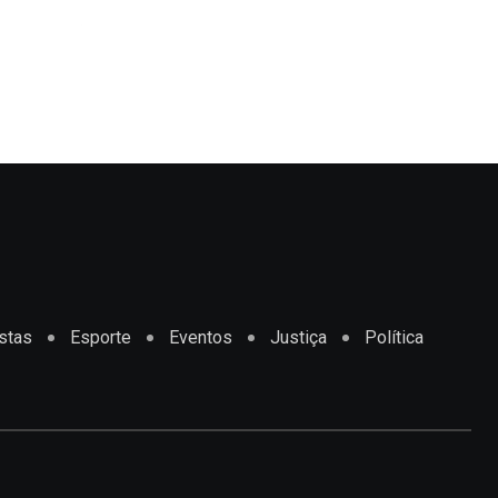
Salvador terá semana de sol e possibilida
JULHO 27, 2026
stas
Esporte
Eventos
Justiça
Política