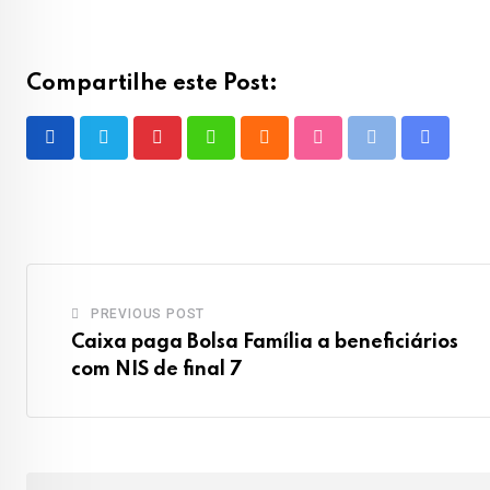
Compartilhe este Post:
Pinterest
Whatsapp
Cloud
StumbleUpon
Print
Share
via
Email
PREVIOUS POST
Caixa paga Bolsa Família a beneficiários
com NIS de final 7