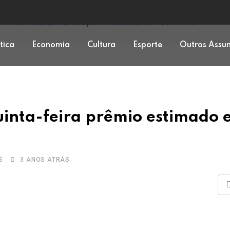
sorteia nesta quinta-feira prêmio estimado em R$ 9 milhões
ítica
Economia
Cultura
Esporte
Outros Assu
uinta-feira prêmio estimado
S
3 ANOS ATRÁS