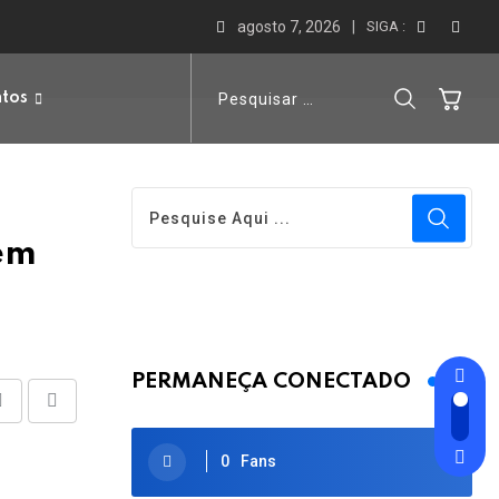
agosto 7, 2026
SIGA :
ntos
 em
PERMANEÇA CONECTADO
Share
Print
via
0
Fans
Email