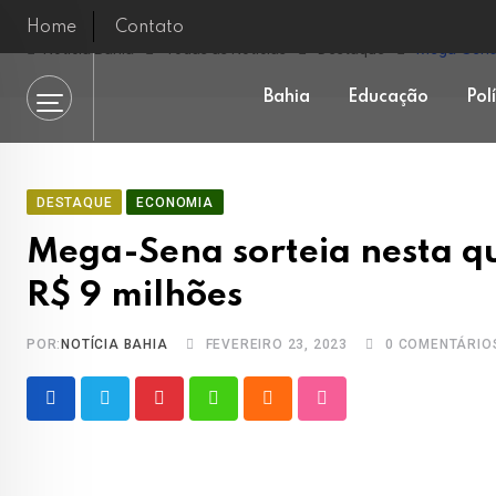
Skip
Home
Contato
to
Notícia Bahia
Todas as Notícias
Destaque
Mega-Sena 
content
Bahia
Educação
Pol
DESTAQUE
ECONOMIA
Mega-Sena sorteia nesta q
R$ 9 milhões
POR:
NOTÍCIA BAHIA
FEVEREIRO 23, 2023
0
COMENTÁRIO
Pinterest
Whatsapp
Cloud
StumbleUpon