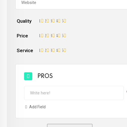
Quality
1
2
3
4
5
Price
1
2
3
4
5
Service
1
2
3
4
5
PROS
Add Field