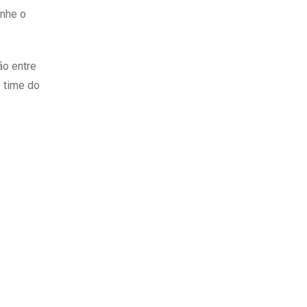
anhe o
ão entre
 time do