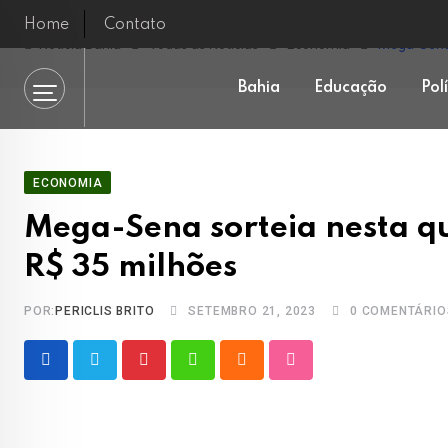
Skip
Home
Contato
to
Notícia Bahia
Todas as Notícias
Economia
Mega-Sena 
content
Bahia
Educação
Pol
ECONOMIA
Mega-Sena sorteia nesta q
R$ 35 milhões
POR:
PERICLIS BRITO
SETEMBRO 21, 2023
0
COMENTÁRIO
Pinterest
Whatsapp
Cloud
StumbleUpon