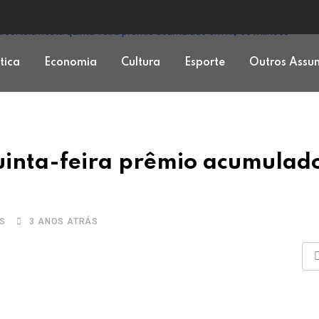
sorteia nesta quinta-feira prêmio acumulado em R$ 35 milhões
ítica
Economia
Cultura
Esporte
Outros Assu
uinta-feira prêmio acumulad
S
3 ANOS ATRÁS