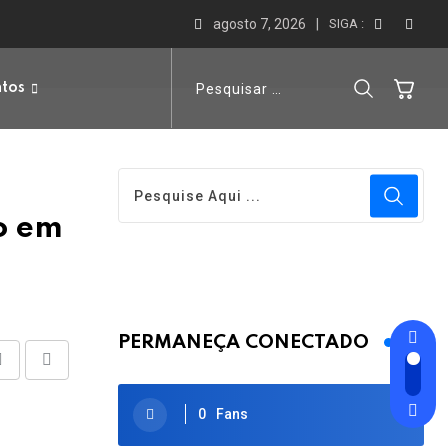
agosto 7, 2026
SIGA :
ntos
o em
PERMANEÇA CONECTADO
Share
Print
via
0
Fans
Email