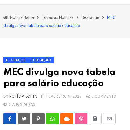
content
Bahia
Notícia Bahia
Todas as Notícias
Destaque
MEC
Educação
divulga nova tabela para salário educação
Política
Economia
Cultura
DESTAQUE
EDUCAÇÃO
Esporte
MEC divulga nova tabela
Outros Assuntos
para salário educação
BY
NOTÍCIA BAHIA
FEVEREIRO 9, 2023
0
COMMENTS
3 ANOS ATRÁS
Pinterest
Whatsapp
Cloud
StumbleUpon
Print
Share