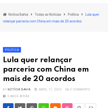
content
Bahia
Notícia Bahia
Todas as Notícias
Política
Lula quer
Educação
relançar parceria com China em mais de 20 acordos
Política
Economia
Cultura
POLÍTICA
Esporte
Lula quer relançar
Outros Assuntos
parceria com China em
mais de 20 acordos
BY
NOTÍCIA BAHIA
ABRIL 11, 2023
0
COMMENTS
3 ANOS ATRÁS