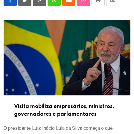
Pinterest
Whatsapp
Cloud
StumbleUpon
Print
Share
via
Email
Visita mobiliza empresários, ministros,
governadores e parlamentares
O presidente Luiz Inácio Lula da Silva começa o que