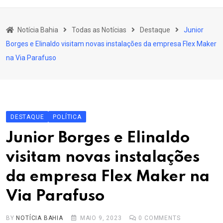
content
Bahia
Notícia Bahia
Todas as Notícias
Destaque
Junior
Educação
Borges e Elinaldo visitam novas instalações da empresa Flex Maker
Política
na Via Parafuso
Economia
Cultura
Esporte
DESTAQUE
POLÍTICA
Outros Assuntos
Junior Borges e Elinaldo
visitam novas instalações
da empresa Flex Maker na
Via Parafuso
BY
NOTÍCIA BAHIA
MAIO 9, 2023
0
COMMENTS