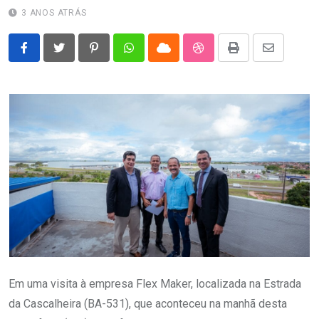
3 ANOS ATRÁS
Pinterest
Whatsapp
Cloud
StumbleUpon
Print
Share
via
Email
Em uma visita à empresa Flex Maker, localizada na Estrada
da Cascalheira (BA-531), que aconteceu na manhã desta