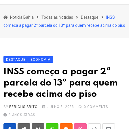
content
Bahia
Notícia Bahia
Todas as Notícias
Destaque
INSS
Educação
começa a pagar 2ª parcela do 13º para quem recebe acima do piso
Política
Economia
Cultura
DESTAQUE
ECONOMIA
Esporte
INSS começa a pagar 2ª
Outros Assuntos
parcela do 13º para quem
recebe acima do piso
BY
PERICLIS BRITO
JULHO 3, 2023
0
COMMENTS
3 ANOS ATRÁS