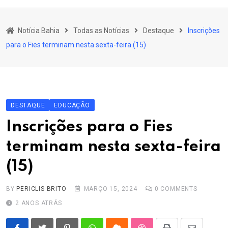
content
Bahia
Notícia Bahia
Todas as Notícias
Destaque
Inscrições
Educação
para o Fies terminam nesta sexta-feira (15)
Política
Economia
Cultura
DESTAQUE
EDUCAÇÃO
Esporte
Inscrições para o Fies
Outros Assuntos
terminam nesta sexta-feira
(15)
BY
PERICLIS BRITO
MARÇO 15, 2024
0
COMMENTS
2 ANOS ATRÁS