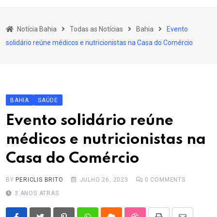
content
Bahia
Notícia Bahia
Todas as Notícias
Bahia
Evento
Educação
solidário reúne médicos e nutricionistas na Casa do Comércio
Política
Economia
Cultura
BAHIA
SAÚDE
Esporte
Evento solidário reúne
Outros Assuntos
médicos e nutricionistas na
Casa do Comércio
BY
PERICLIS BRITO
JULHO 26, 2023
0
COMMENTS
3 ANOS ATRÁS