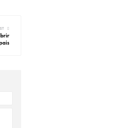
ST
brir
pais