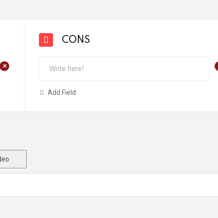
CONS
+
Add Field
deo