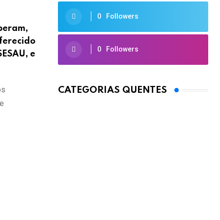
0
Followers
eberam,
oferecido
0
Followers
SESAU, e
os
CATEGORIAS QUENTES
de