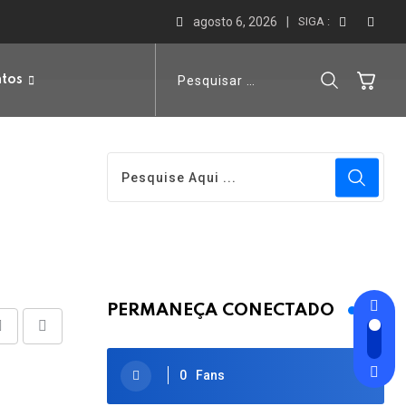
agosto 6, 2026
SIGA :
ntos
PERMANEÇA CONECTADO
Share
Print
via
0
Fans
Email