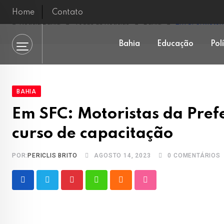
Skip
Home
Contato
to
Notícia Bahia
Todas as Notícias
Bahia
Em SFC: Motori
content
Bahia
Educação
Pol
BAHIA
Em SFC: Motoristas da Pref
curso de capacitação
POR:
PERICLIS BRITO
AGOSTO 14, 2023
0
COMENTÁRIOS
Pinterest
Whatsapp
Cloud
StumbleUpon