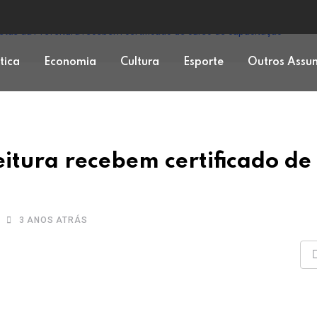
stas da Prefeitura recebem certificado de curso de capacitação
ítica
Economia
Cultura
Esporte
Outros Assu
eitura recebem certificado de
3 ANOS ATRÁS