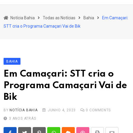
content
Bahia
Notícia Bahia
Todas as Notícias
Bahia
Em Camaçari:
Educação
STT cria o Programa Camaçari Vai de Bik
Política
Economia
Cultura
BAHIA
Esporte
Em Camaçari: STT cria o
Outros Assuntos
Programa Camaçari Vai de
Bik
BY
NOTÍCIA BAHIA
JUNHO 4, 2023
0
COMMENTS
3 ANOS ATRÁS