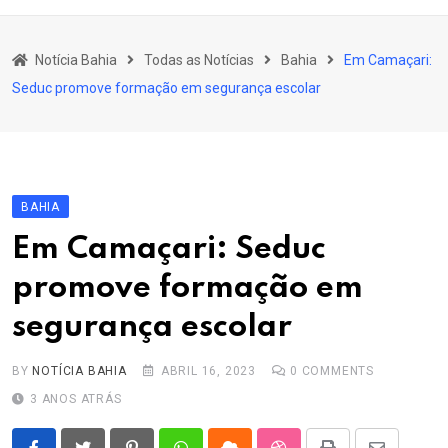
content
Bahia
Notícia Bahia
Todas as Notícias
Bahia
Em Camaçari:
Educação
Seduc promove formação em segurança escolar
Política
Economia
Cultura
BAHIA
Esporte
Em Camaçari: Seduc
Outros Assuntos
promove formação em
segurança escolar
BY
NOTÍCIA BAHIA
ABRIL 16, 2023
0
COMMENTS
3 ANOS ATRÁS