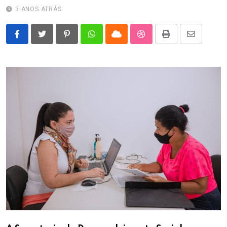
3 ANOS ATRÁS
Pinterest
Whatsapp
Cloud
StumbleUpon
Print
Share
via
Email