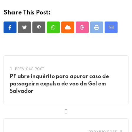
Share This Post:
Pinterest
Whatsapp
Cloud
StumbleUpon
Print
Share
via
Email
PREVIOUS POST
PF abre inquérito para apurar caso de
passageira expulsa de voo da Gol em
Salvador