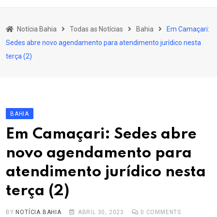
content
Bahia
Notícia Bahia
Todas as Notícias
Bahia
Em Camaçari:
Educação
Sedes abre novo agendamento para atendimento jurídico nesta
Política
terça (2)
Economia
Cultura
Esporte
BAHIA
Outros Assuntos
Em Camaçari: Sedes abre
novo agendamento para
atendimento jurídico nesta
terça (2)
BY
NOTÍCIA BAHIA
ABRIL 30, 2023
0
COMMENTS