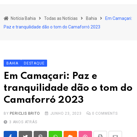
content
Bahia
Notícia Bahia
Todas as Notícias
Bahia
Em Camaçari:
Educação
Paz e tranquilidade dão o tom do Camaforró 2023
Política
Economia
Cultura
BAHIA
DESTAQUE
Esporte
Em Camaçari: Paz e
Outros Assuntos
tranquilidade dão o tom do
Camaforró 2023
BY
PERICLIS BRITO
JUNHO 23, 2023
0
COMMENTS
3 ANOS ATRÁS