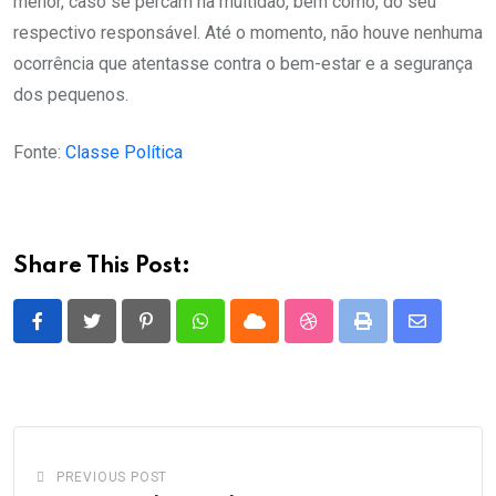
menor, caso se percam na multidão, bem como, do seu
respectivo responsável. Até o momento, não houve nenhuma
ocorrência que atentasse contra o bem-estar e a segurança
dos pequenos.
Fonte:
Classe Política
Share This Post:
Pinterest
Whatsapp
Cloud
StumbleUpon
Print
Share
via
Email
PREVIOUS POST