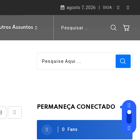
agosto 7, 2026
SIGA :
renda extra
tros Assuntos
PERMANEÇA CONECTADO
Share
Print
via
0
Fans
Email