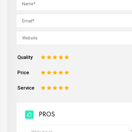
Quality
1
2
3
4
5
Price
1
2
3
4
5
Service
1
2
3
4
5
PROS