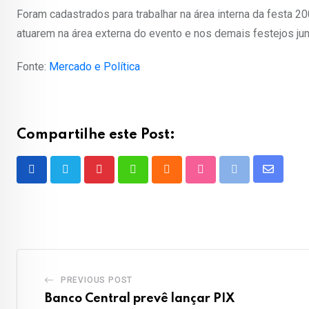
Foram cadastrados para trabalhar na área interna da festa 2
atuarem na área externa do evento e nos demais festejos ju
Fonte:
Mercado e Política
Compartilhe este Post:
Share
Pinterest
Whatsapp
Cloud
StumbleUpon
Print
via
Email
PREVIOUS POST
Banco Central prevê lançar PIX