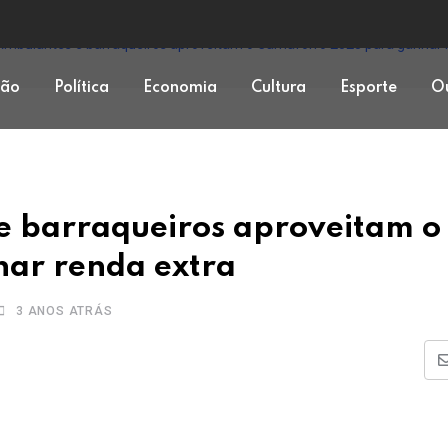
mbulantes e barraqueiros aproveitam o Camaforró 2023 para ganhar 
ção
Política
Economia
Cultura
Esporte
Ou
e barraqueiros aproveitam o
ar renda extra
3 ANOS ATRÁS