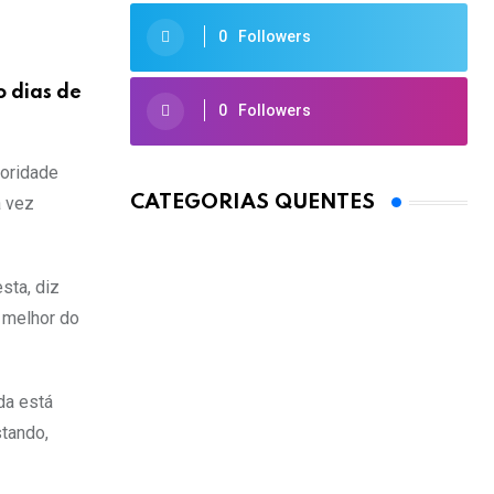
0
Followers
 dias de
0
Followers
ioridade
CATEGORIAS QUENTES
a vez
sta, diz
 melhor do
da está
stando,