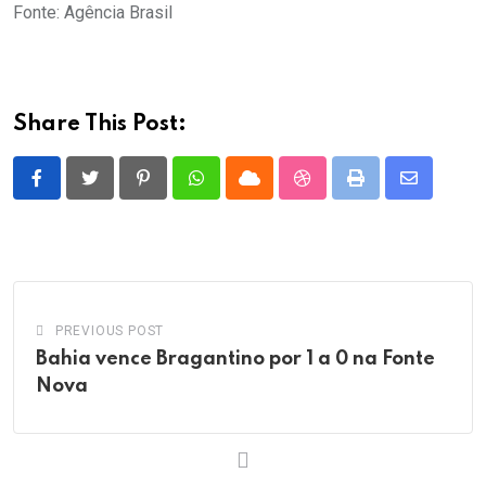
Fonte: Agência Brasil
Share This Post:
Pinterest
Whatsapp
Cloud
StumbleUpon
Print
Share
via
Email
PREVIOUS POST
Bahia vence Bragantino por 1 a 0 na Fonte
Nova