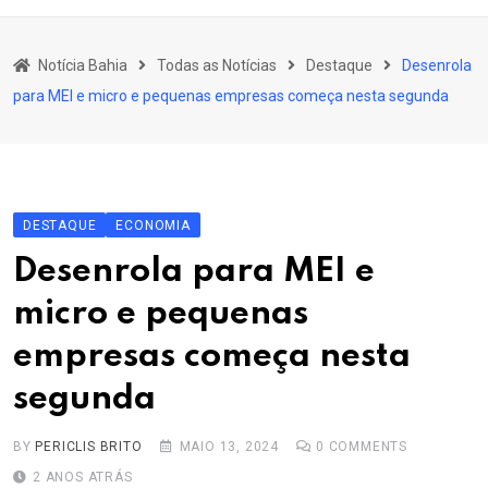
content
Bahia
Notícia Bahia
Todas as Notícias
Destaque
Desenrola
Educação
para MEI e micro e pequenas empresas começa nesta segunda
Política
Economia
Cultura
DESTAQUE
ECONOMIA
Esporte
Desenrola para MEI e
Outros Assuntos
micro e pequenas
empresas começa nesta
segunda
BY
PERICLIS BRITO
MAIO 13, 2024
0
COMMENTS
2 ANOS ATRÁS