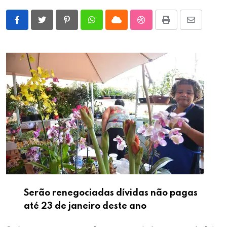
Pinterest
Whatsapp
Cloud
StumbleUpon
Print
Share
via
Email
Serão renegociadas dívidas não pagas
até 23 de janeiro deste ano