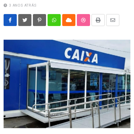
3 ANOS ATRÁS
Pinterest
Whatsapp
Cloud
StumbleUpon
Print
Share
via
Email