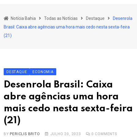
content
Bahia
Notícia Bahia
Todas as Notícias
Destaque
Desenrola
Educação
Brasil: Caixa abre agências uma hora mais cedo nesta sexta-feira
Política
(21)
Economia
Cultura
Esporte
DESTAQUE
ECONOMIA
Outros Assuntos
Desenrola Brasil: Caixa
abre agências uma hora
mais cedo nesta sexta-feira
(21)
BY
PERICLIS BRITO
JULHO 20, 2023
0
COMMENTS