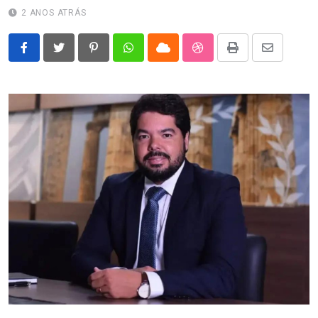
2 ANOS ATRÁS
Pinterest
Whatsapp
Cloud
StumbleUpon
Print
Share
via
Email