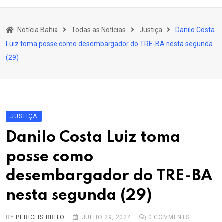
content
Bahia
Notícia Bahia
Todas as Notícias
Justiça
Danilo Costa
Educação
Luiz toma posse como desembargador do TRE-BA nesta segunda
Política
(29)
Economia
Cultura
Esporte
JUSTIÇA
Outros Assuntos
Danilo Costa Luiz toma
posse como
desembargador do TRE-BA
nesta segunda (29)
BY
PERICLIS BRITO
JULHO 29, 2024
0
COMMENTS