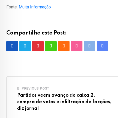
Fonte:
Muita Informação
Compartilhe este Post:
Pinterest
Whatsapp
Cloud
StumbleUpon
Print
Share
via
Email
PREVIOUS POST
Partidos veem avanço de caixa 2,
compra de votos e infiltração de facções,
diz jornal