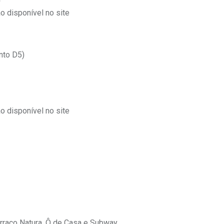
 disponível no site
nto D5)
 disponível no site
Terraço Natura, Ô de Casa e Subway