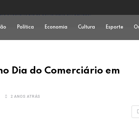
abre e fecha no Dia do Comerciário em Salvador
ção
Política
Economia
Cultura
Esporte
Ou
 no Dia do Comerciário em
2 ANOS ATRÁS