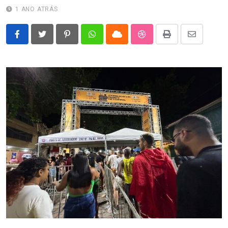
1 ANO ATRÁS
Pinterest
Whatsapp
Cloud
StumbleUpon
Print
Share
via
Email