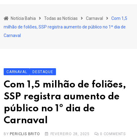
content
Bahia
Notícia Bahia
Todas as Notícias
Carnaval
Com 1,5
Educação
milhão de foliões, SSP registra aumento de público no 1º dia de
Política
Carnaval
Economia
Cultura
Esporte
CARNAVAL
DESTAQUE
Outros Assuntos
Com 1,5 milhão de foliões,
SSP registra aumento de
público no 1º dia de
Carnaval
BY
PERICLIS BRITO
FEVEREIRO 28, 2025
0
COMMENTS