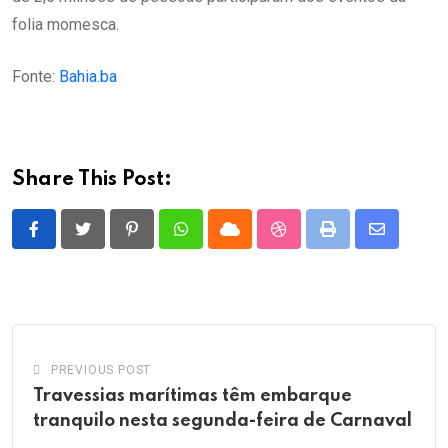
folia momesca.
Fonte:
Bahia.ba
Share This Post:
Pinterest
Whatsapp
Cloud
StumbleUpon
Print
Share
via
Email
PREVIOUS POST
Travessias marítimas têm embarque
tranquilo nesta segunda-feira de Carnaval