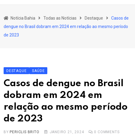
content
Bahia
Notícia Bahia
Todas as Notícias
Destaque
Casos de
Educação
dengue no Brasil dobram em 2024 em relação ao mesmo período
Política
de 2023
Economia
Cultura
Esporte
DESTAQUE
SAÚDE
Outros Assuntos
Casos de dengue no Brasil
dobram em 2024 em
relação ao mesmo período
de 2023
BY
PERICLIS BRITO
JANEIRO 21, 2024
0
COMMENTS