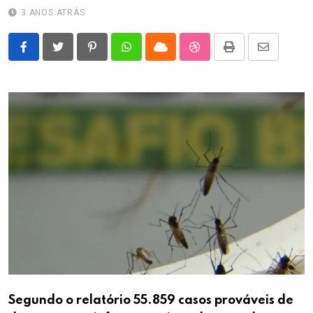
3 ANOS ATRÁS
Pinterest
Whatsapp
Cloud
StumbleUpon
Print
Share
via
Email
Segundo o relatório 55.859 casos prováveis de