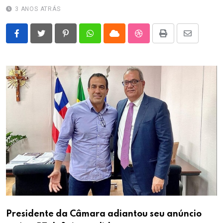
3 ANOS ATRÁS
Pinterest
Whatsapp
Cloud
StumbleUpon
Print
Share
via
Email
Presidente da Câmara adiantou seu anúncio