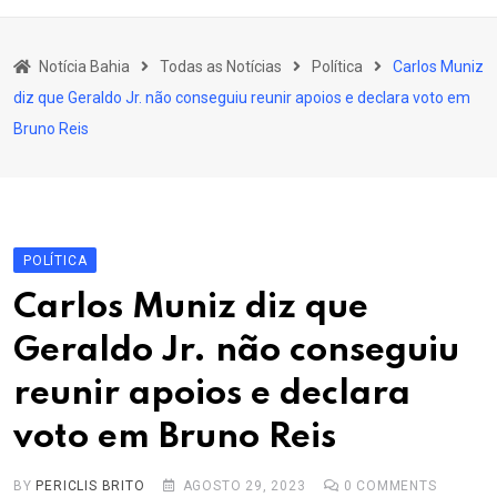
content
Bahia
Notícia Bahia
Todas as Notícias
Política
Carlos Muniz
Educação
diz que Geraldo Jr. não conseguiu reunir apoios e declara voto em
Política
Bruno Reis
Economia
Cultura
Esporte
POLÍTICA
Outros Assuntos
Carlos Muniz diz que
Geraldo Jr. não conseguiu
reunir apoios e declara
voto em Bruno Reis
BY
PERICLIS BRITO
AGOSTO 29, 2023
0
COMMENTS