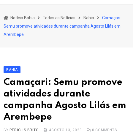
content
Bahia
Notícia Bahia
Todas as Notícias
Bahia
Camaçari:
Educação
Semu promove atividades durante campanha Agosto Lilás em
Política
Arembepe
Economia
Cultura
Esporte
BAHIA
Outros Assuntos
Camaçari: Semu promove
atividades durante
campanha Agosto Lilás em
Arembepe
BY
PERICLIS BRITO
AGOSTO 13, 2023
0
COMMENTS