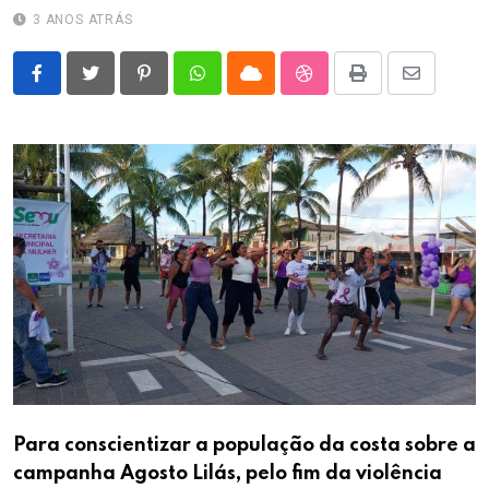
3 ANOS ATRÁS
Pinterest
Whatsapp
Cloud
StumbleUpon
Print
Share
via
Email
Para conscientizar a população da costa sobre a
campanha Agosto Lilás, pelo fim da violência