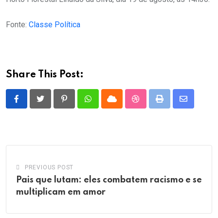
Fonte:
Classe Política
Share This Post:
Pinterest
Whatsapp
Cloud
StumbleUpon
Print
Share
via
Email
PREVIOUS POST
Pais que lutam: eles combatem racismo e se
multiplicam em amor