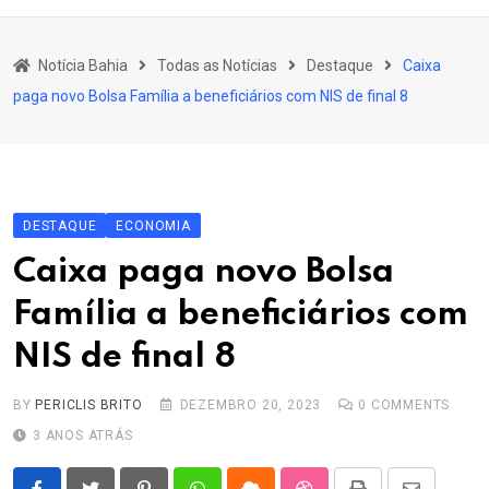
content
Bahia
Notícia Bahia
Todas as Notícias
Destaque
Caixa
Educação
paga novo Bolsa Família a beneficiários com NIS de final 8
Política
Economia
Cultura
DESTAQUE
ECONOMIA
Esporte
Caixa paga novo Bolsa
Outros Assuntos
Família a beneficiários com
NIS de final 8
BY
PERICLIS BRITO
DEZEMBRO 20, 2023
0
COMMENTS
3 ANOS ATRÁS