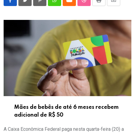
Pinterest
Whatsapp
Cloud
StumbleUpon
Print
Share
via
Email
Mães de bebês de até 6 meses recebem
adicional de R$ 50
A Caixa Econômica Federal paga nesta quarta-feira (20) a