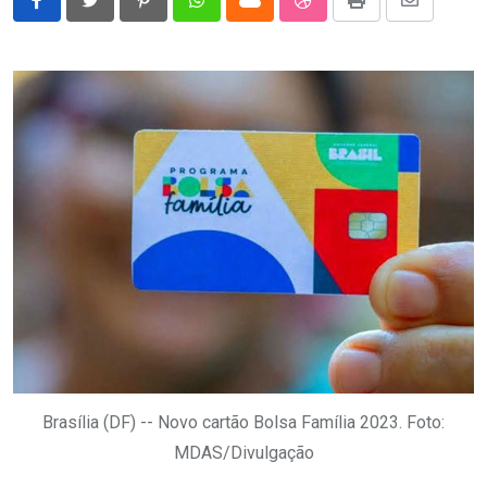
Pinterest
Whatsapp
Cloud
StumbleUpon
Print
Share
via
Email
Brasília (DF) -- Novo cartão Bolsa Família 2023. Foto:
MDAS/Divulgação