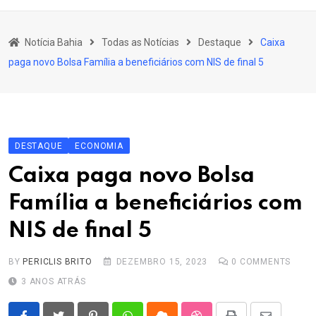
content
Bahia
Notícia Bahia
Todas as Notícias
Destaque
Caixa
Educação
paga novo Bolsa Família a beneficiários com NIS de final 5
Política
Economia
Cultura
DESTAQUE
ECONOMIA
Esporte
Caixa paga novo Bolsa
Outros Assuntos
Família a beneficiários com
NIS de final 5
BY
PERICLIS BRITO
DEZEMBRO 15, 2023
0
COMMENTS
3 ANOS ATRÁS