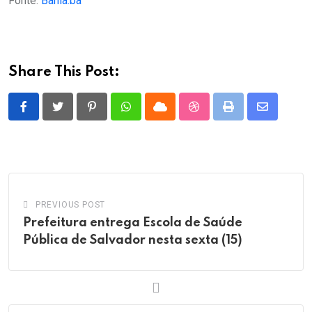
Fonte:
Bahia.ba
Share This Post:
Pinterest
Whatsapp
Cloud
StumbleUpon
Print
Share
via
Email
PREVIOUS POST
Prefeitura entrega Escola de Saúde
Pública de Salvador nesta sexta (15)