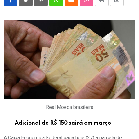
Pinterest
Whatsapp
Cloud
StumbleUpon
Print
Share
via
Email
Real Moeda brasileira
Adicional de R$ 150 sairá em março
A Caixa Econômica Federal paga hoje (27) a parcela de