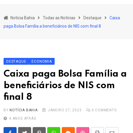
content
Bahia
Notícia Bahia
Todas as Notícias
Destaque
Caixa
Educação
paga Bolsa Família a beneficiários de NIS com final 8
Política
Economia
Cultura
DESTAQUE
ECONOMIA
Esporte
Caixa paga Bolsa Família a
Outros Assuntos
beneficiários de NIS com
final 8
BY
NOTÍCIA BAHIA
JANEIRO 27, 2023
0
COMMENTS
4 ANOS ATRÁS