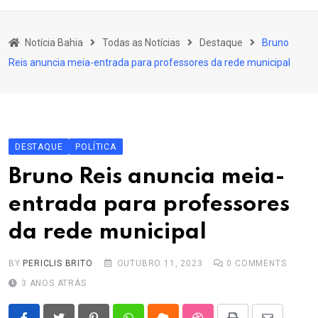
content
Bahia
Notícia Bahia
Todas as Notícias
Destaque
Bruno
Educação
Reis anuncia meia-entrada para professores da rede municipal
Política
Economia
Cultura
DESTAQUE
POLÍTICA
Esporte
Bruno Reis anuncia meia-
Outros Assuntos
entrada para professores
da rede municipal
BY
PERICLIS BRITO
OUTUBRO 11, 2023
0
COMMENTS
3 ANOS ATRÁS