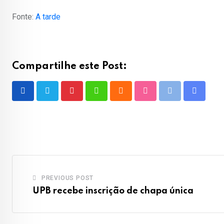
Fonte:
A tarde
Compartilhe este Post:
Pinterest
Whatsapp
Cloud
StumbleUpon
Print
Share
via
Email
PREVIOUS POST
UPB recebe inscrição de chapa única