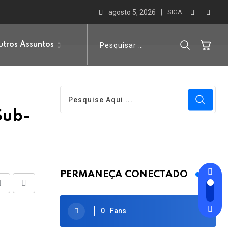
agosto 5, 2026
SIGA :
tros Assuntos
Sub-
PERMANEÇA CONECTADO
Share
Print
via
0
Fans
Email