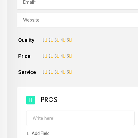
Quality
1
2
3
4
5
Price
1
2
3
4
5
Service
1
2
3
4
5
PROS
Add Field