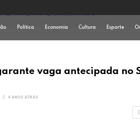
 a Argentina e garante vaga antecipada no Sub-20
ção
Política
Economia
Cultura
Esporte
Ou
 garante vaga antecipada no 
4 ANOS ATRÁS