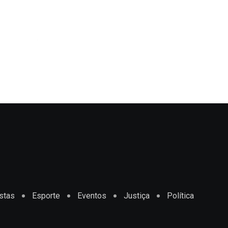
,
BAHIA
DESTAQUE
Salvador terá semana de sol e possibilida
JULHO 27, 2026
stas
Esporte
Eventos
Justiça
Política