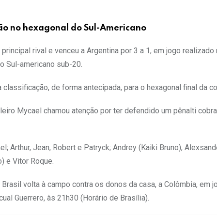
ção no hexagonal do Sul-Americano
incipal rival e venceu a Argentina por 3 a 1, em jogo realizado
elo Sul-americano sub-20.
 classificação, de forma antecipada, para o hexagonal final da c
oleiro Mycael chamou atenção por ter defendido um pênalti cobr
rthur, Jean, Robert e Patryck; Andrey (Kaiki Bruno), Alexsand
) e Vitor Roque.
Brasil volta à campo contra os donos da casa, a Colômbia, em j
al Guerrero, às 21h30 (Horário de Brasília).