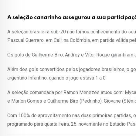
A seleção canarinho assegurou a sua participa
A seleção brasileira sub-20 não tomou conhecimento do seu pr
Pascual Guerrero, em Cali, na Colômbia, em partida válida p
Os gols de Guilherme Biro, Andrey e Vitor Roque garantiram a
Além dos gols convertidos pelos jogadores brasileiros, o g
argentino Infantino, quando o jogo estava 1 a 0.
A seleção comandada por Ramon Menezes atuou com: Mycael; A
e Marlon Gomes e Guilherme Biro (Pedrinho); Giovane (Stênio
Com 100% de aproveitamento nas duas primeiras partidas, o 
programado para quarta-feira, 25, novamente no Estádio Pascu