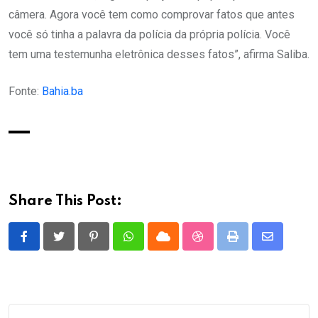
câmera. Agora você tem como comprovar fatos que antes
você só tinha a palavra da polícia da própria polícia. Você
tem uma testemunha eletrônica desses fatos”, afirma Saliba.
Fonte:
Bahia.ba
Share This Post:
Pinterest
Whatsapp
Cloud
StumbleUpon
Print
Share
via
Email