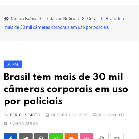
content
Bahia
Notícia Bahia
Todas as Notícias
Geral
Brasil tem
Educação
mais de 30 mil câmeras corporais em uso por policiais
Política
Economia
Cultura
GERAL
Esporte
Brasil tem mais de 30 mil
Outros Assuntos
câmeras corporais em uso
por policiais
BY
PERICLIS BRITO
OUTUBRO 13, 2023
0
COMMENTS
3 ANOS ATRÁS