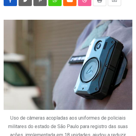
Pinterest
Whatsapp
Cloud
StumbleUpon
Print
Share
via
Email
Uso de câmeras acopladas aos uniformes de policiais
militares do estado de São Paulo para registro das suas
ações, implementada em 18 unidades, ajudou a reduzir