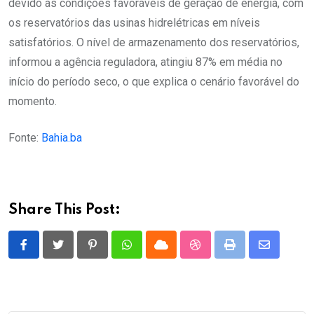
devido às condições favoráveis de geração de energia, com
os reservatórios das usinas hidrelétricas em níveis
satisfatórios. O nível de armazenamento dos reservatórios,
informou a agência reguladora, atingiu 87% em média no
início do período seco, o que explica o cenário favorável do
momento.
Fonte:
Bahia.ba
Share This Post:
Pinterest
Whatsapp
Cloud
StumbleUpon
Print
Share
via
Email