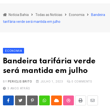
content
Bahia
Notícia Bahia
Todas as Notícias
Economia
Bandeira
Educação
tarifária verde será mantida em julho
Política
Economia
Cultura
ECONOMIA
Esporte
Bandeira tarifária verde
Outros Assuntos
será mantida em julho
BY
PERICLIS BRITO
JULHO 1, 2023
0
COMMENTS
3 ANOS ATRÁS
Pinterest
Whatsapp
Cloud
StumbleUpon
Print
Share