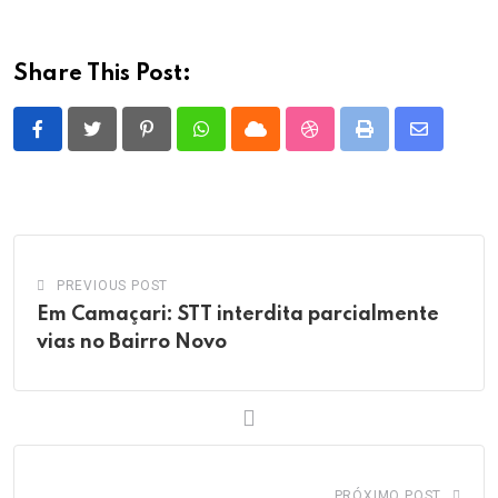
Share This Post:
Pinterest
Whatsapp
Cloud
StumbleUpon
Print
Share
via
Email
PREVIOUS POST
Em Camaçari: STT interdita parcialmente
vias no Bairro Novo
PRÓXIMO POST