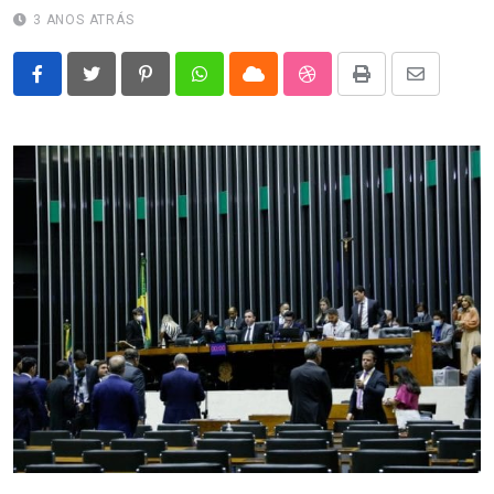
3 ANOS ATRÁS
Pinterest
Whatsapp
Cloud
StumbleUpon
Print
Share
via
Email