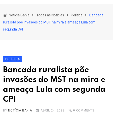
content
Bahia
Notícia Bahia
Todas as Notícias
Política
Bancada
Educação
ruralista põe invasões do MST na mira e ameaça Lula com
Política
segunda CPI
Economia
Cultura
Esporte
POLÍTICA
Outros Assuntos
Bancada ruralista põe
invasões do MST na mira e
ameaça Lula com segunda
CPI
BY
NOTÍCIA BAHIA
ABRIL 24, 2023
0
COMMENTS