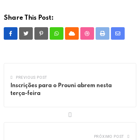
Share This Post:
Pinterest
Whatsapp
Cloud
StumbleUpon
Print
Share
via
Email
PREVIOUS POST
Inscrições para o Prouni abrem nesta
terça-feira
PRÓXIMO POST