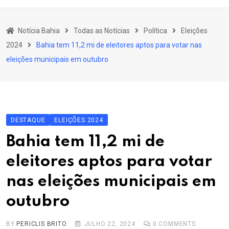
content
Bahia
Notícia Bahia
Todas as Notícias
Política
Eleições
Educação
2024
Bahia tem 11,2 mi de eleitores aptos para votar nas
Política
eleições municipais em outubro
Economia
Cultura
Esporte
DESTAQUE
ELEIÇÕES 2024
Outros Assuntos
Bahia tem 11,2 mi de
eleitores aptos para votar
nas eleições municipais em
outubro
BY
PERICLIS BRITO
JULHO 22, 2024
0
COMMENTS