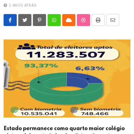
2 ANOS ATRÁS
Pinterest
Whatsapp
Cloud
StumbleUpon
Print
Share
via
Email
Estado permanece como quarto maior colégio