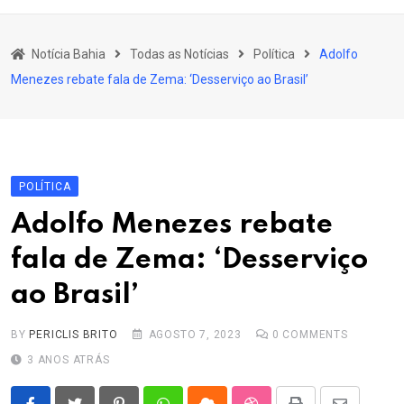
content
Bahia
Notícia Bahia
Todas as Notícias
Política
Adolfo
Educação
Menezes rebate fala de Zema: ‘Desserviço ao Brasil’
Política
Economia
Cultura
POLÍTICA
Esporte
Adolfo Menezes rebate
Outros Assuntos
fala de Zema: ‘Desserviço
ao Brasil’
BY
PERICLIS BRITO
AGOSTO 7, 2023
0
COMMENTS
3 ANOS ATRÁS